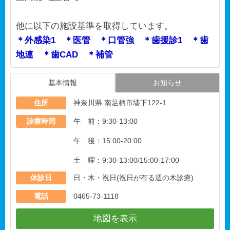
他に以下の施設基準を取得しています。
＊外感染1 ＊医管 ＊口管強 ＊歯援診1 ＊歯
地連 ＊歯CAD ＊補管
基本情報
お知らせ
住所
神奈川県 南足柄市壗下122-1
診療時間
午 前：9:30-13:00
午 後：15:00-20:00
土 曜：9:30-13:00/15:00-17:00
休診日
日・木・祝日(祝日が有る週の木診療)
電話
0465-73-1118
地図を表示