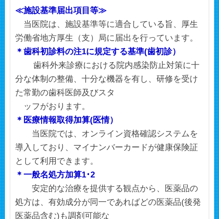
≪
施設基準届出項目等≫
当医院は、施設基準等に適合している旨、厚生
労働省地方厚生（支）局に届出を行っています。
＊歯科初診料の注1に規定する基準(歯初診）
歯科外来診療における院内感染防止対策に十
分な体制の整備、十分な機器を有し、研修を受け
た常勤の歯科医師及びスタ
ッフがおります。
＊医療情報取得加算(医情）
当医院では、オンライン資格確認システムを
導入しており、マイナンバーカードが健康保険証
として利用できます。
＊一般名処方加算1･2
安定的な治療を提供する観点から、医薬品の
処方は、有効成分が同一であればどの医薬品(後発
医薬品含む)も調剤可能な